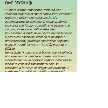
Cos’è PSYCH-K®
Tutte le nostre esperienze, tutto ciò che
“
abbiamo imparato o che ci hanno fatto credere è
registrato nella mente subconscia, che
automaticamente controlla in modo profondo
ogni cosa che facciamo, quello che pensiamo e
ciò che poi succede nella nostra vita.
Per
esempio quando nella nostra mente tendono
a prevalere condizioni limitanti quali ansia e
preoccupazioni, profonde convinzioni negative,
paure o traumi, la nostra vita si fa pesante e
difficile.
Nonostante l’impegno e la buona volontà talvolta
non riusciamo a cambiare queste condizioni
indesiderate che si ripetono sempre nello stesso
modo; questo può trasformarsi solo se
riusciamo a lavorare all’origine del problema e
cambiare le condizioni a livello subconscio”
(tratto e liberamente modificato da
www.giancarlomerlo.com
, su gentile concessione di
Giancarlo Merlo, istruttore certificato PSYCH-K®)
PSYCH-K® è un metodo semplice, efficacissimo
ed immediato per cambiare convinzioni limitanti
radicate a livello della nostra mente subconscia.
Si tratta di
una tecnica estremamente sicura e
non invasiva che permette quindi di trasformare